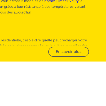
us vous offrons 2 modèles de
bornes Elmec EVduty
, à
eur grâce à leur résistance à des températures variant
ous dès aujourd’hui!
ésidentielle, c’est-à-dire qu’elle peut recharger votre
e et la laisser charger toute la nuit pour profiter des
En savoir plus
orsque vous reprendrez la route le lendemain! De plus,
du connecteur).
fonctions intelligentes comme la connectivité Wi-Fi
borne (si vous désirez qu’elle soit publique ou privée).