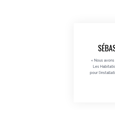
Oui, mais à quel prix?
Le prix d’achat de nos bornes de recharge résidentielle
pouvant atteindre 350 $ à l’achat et de 250 $ pour l’
ins
dans une
borne de recharge pour Hyundai IONIQ
est 
SÉBAS
Pour en savoir plus sur nos bornes de recharge pour le
Québec
et laissez nos conseillers vous guider dans le 
« Nous avons 
Les Habitati
pour l’install