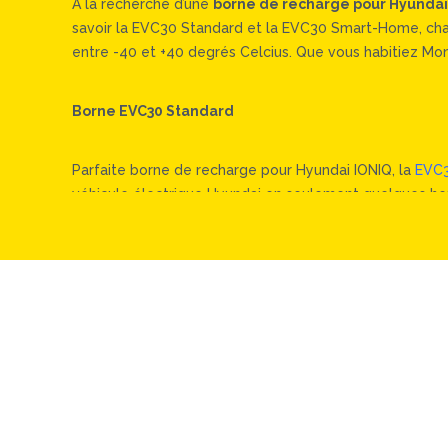
À la recherche d’une
borne de recharge pour Hyundai
savoir la EVC30 Standard et la EVC30 Smart-Home, chacun
entre -40 et +40 degrés Celcius. Que vous habitiez Mont
Borne EVC30 Standard
Parfaite borne de recharge pour Hyundai IONIQ, la
EVC
véhicule électrique Hyundai en seulement quelques heure
bas tarifs d’électricité car vous ne serez pas en péri
cette borne EVduty est fabriquée au Québec et dispose 
Borne EVC30 Smart-Home
Offrant les mêmes avantages que le modèle précédent,
et l’application EVduty, la possibilité de démarrer ou d
Elle profite elle aussi d’une garantie de 3 ans pour le