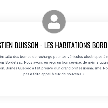
s varient entre 799 $ et 899 $, selon le modèle. Toutefois, elles 
tallation
de la borne chez vous! Si vous souhaitez diminuer le temps
un choix judicieux!
TIEN BUISSON - LES HABITATIONS BOR
s
meilleurs véhicules électriques
dans la région de Montréal ou d
choix de la meilleure borne en fonction de vos besoins!
installé des bornes de recharge pour les véhicules électriques à 
ons Bordeleau. Nous avons eu reçu un bon service, de même qu’u
ation. Bornes Québec a fait preuve d’un grand professionnalisme. No
pas à faire appel à eux de nouveau. »