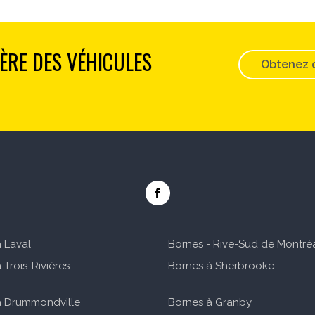
'ÈRE DES VÉHICULES
Obtenez 
 Laval
Bornes - Rive-Sud de Montré
 Trois-Rivières
Bornes à Sherbrooke
à Drummondville
Bornes à Granby