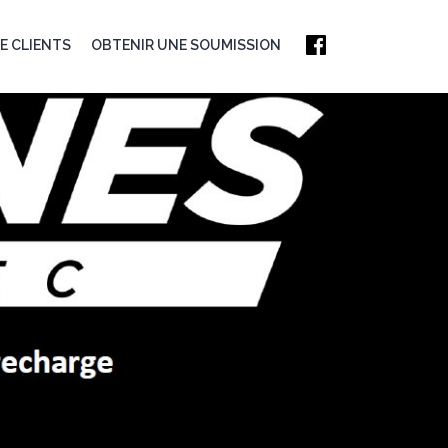
E CLIENTS
OBTENIR UNE SOUMISSION
EST MAINTENANT!
A RÉFÉRENCE EN
-
IONS DE BORNES
RGE AU QUÉBEC