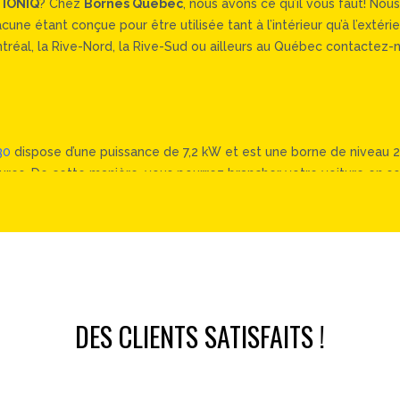
 IONIQ
? Chez
Bornes Québec
, nous avons ce qu’il vous faut! No
e étant conçue pour être utilisée tant à l’intérieur qu’à l’extéri
réal, la Rive-Nord, la Rive-Sud ou ailleurs au Québec contactez-n
30
dispose d’une puissance de 7,2 kW et est une borne de niveau 2 r
s. De cette manière, vous pourrez brancher votre voiture en soiré
ode de pointe. Vous aurez donc un véhicule entièrement rechargée l
d’une garantie de 5 ans (3 ans dans le cas du câble de sortie et 
 cette borne de recharge rapide possède en plus de nombreuses 
DES CLIENTS SATISFAITS !
’arrêter une session de recharge de même que de gérer l’accès à la 
 connecteur et de 5 ans pour les autres composantes.