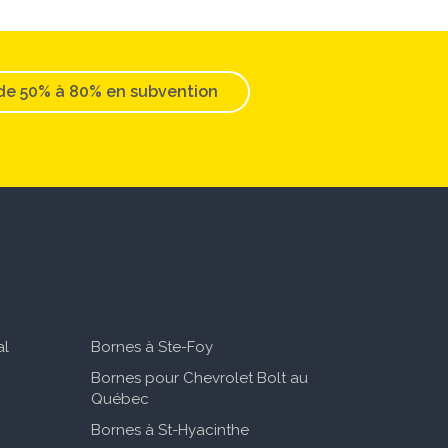
de 50% à 80% en subvention
al
Bornes à Ste-Foy
Bornes pour Chevrolet Bolt au
Québec
Bornes à St-Hyacinthe